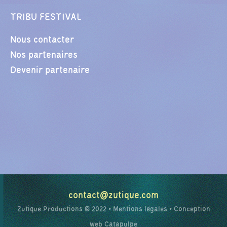
TRIBU FESTIVAL
Nous contacter
Nos partenaires
Devenir partenaire
contact@zutique.com
Zutique Productions © 2022 •
Mentions légales
• Conception
web
Catapulpe