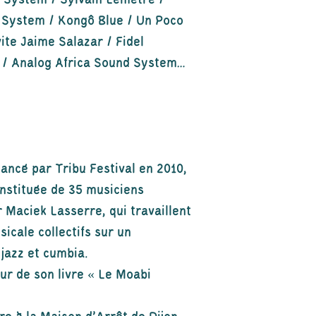
 System / Sylvain Lemêtre /
d System / Kongô Blue / Un Poco
ite Jaime Salazar / Fidel
 / Analog Africa Sound System…
 lancé par Tribu Festival en 2010,
nstituée de 35 musiciens
 Maciek Lasserre, qui travaillent
icale collectifs sur un
 jazz et cumbia.
our de son livre « Le Moabi