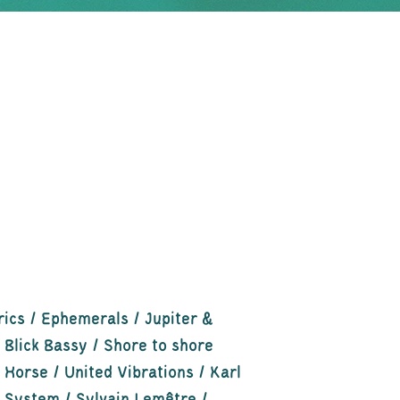
N
rics / Ephemerals / Jupiter &
/ Blick Bassy / Shore to shore
 Horse / United Vibrations / Karl