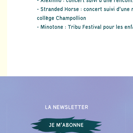
- Alexinho : concert suivi d’une rencon
- Stranded Horse : concert suivi d’une 
collège Champollion
- Minotone : Tribu Festival pour les en
LA NEWSLETTER